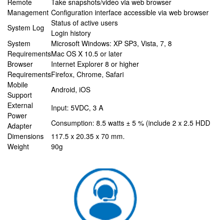
Remote
Take snapshots/video via web browser
Management
Configuration interface accessible via web browser
Status of active users
System Log
Login history
System
Microsoft Windows: XP SP3, Vista, 7, 8
Requirements
Mac OS X 10.5 or later
Browser
Internet Explorer 8 or higher
Requirements
Firefox, Chrome, Safari
Mobile
Android, iOS
Support
External
Input: 5VDC, 3 A
Power
Consumption: 8.5 watts ± 5 % (include 2 x 2.5 HDD
Adapter
Dimensions
117.5 x 20.35 x 70 mm.
Weight
90g