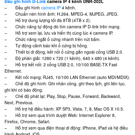
Đầu ghi hình D-Link
camera IP 4 kênh DNR-202L
– Đầu ghi hình
camera IP
4 kênh.
– Chuẩn nén hình ảnh: H.264, MPEG-4, MJPEG, JPEG.
– Hỗ trợ dung lượng tối đa 8TB (4TB x 2).
– Chức năng tự động dò tìm camera IP D-link trên mạng.
– Hỗ trợ xem lại, lưu và hiển thị cùng lúc 4 camera IP.
– Chức năng ngắt ổ cứng nhanh trên nút bấm.
– Tự động cảnh báo khi ổ cứng bị hỏng.
– Thiết bị di động, kết nối ổ cứng gắn ngoài cổng USB 2.0.
– Độ phân giải: 1280 x 720 (1 kênh), 640 x 480 (4 kênh).
– Hỗ trợ kết nối: 2 cổng USB 2.0, 10/100 BASE-TX Fast
Ethernet.
– Kết nối mạng: RJ45, 10/100 LAN Ethernet (auto MDI/MDIX).
– Chế độ ghi hình: Ghi nhân công, ghi theo lịch, ghi liên tục,
ghi khi có báo động.
– Chế độ phát lại: Play, Stop, Pause, Forward, Backward,
Next, Previous.
– Hỗ trợ hệ điều hành: XP SP3, Vista, 7, 8, Mac OS X 10.5.
– Hỗ trợ xem qua trình duyệt Web: Internet Explorer 8,
Firefox, Chrome, Safari.
– Hỗ trợ xem qua điện thoại di động: iPhone, iPad và hệ điều
hành Android, iOS.