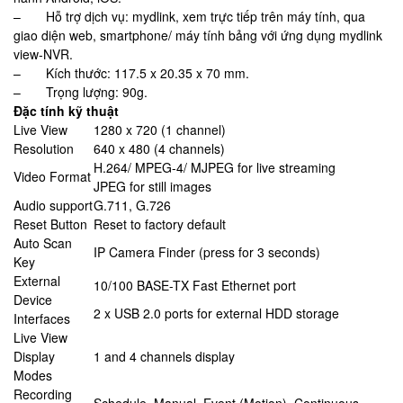
– Hỗ trợ dịch vụ: mydlink, xem trực tiếp trên máy tính, qua
giao diện web, smartphone/ máy tính bảng với ứng dụng mydlink
view-NVR.
– Kích thước: 117.5 x 20.35 x 70 mm.
– Trọng lượng: 90g.
Đặc tính kỹ thuật
Live View
1280 x 720 (1 channel)
Resolution
640 x 480 (4 channels)
H.264/ MPEG-4/ MJPEG for live streaming
Video Format
JPEG for still images
Audio support
G.711, G.726
Reset Button
Reset to factory default
Auto Scan
IP Camera Finder (press for 3 seconds)
Key
External
10/100 BASE-TX Fast Ethernet port
Device
2 x USB 2.0 ports for external HDD storage
Interfaces
Live View
Display
1 and 4 channels display
Modes
Recording