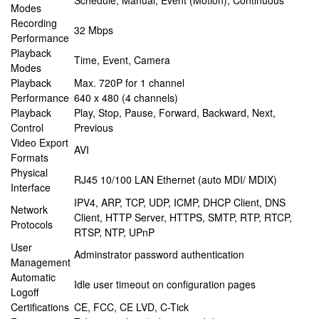
Schedule, Manual, Event (Motion), Continuous
Modes
Recording
32 Mbps
Performance
Playback
Time, Event, Camera
Modes
Playback
Max. 720P for 1 channel
Performance
640 x 480 (4 channels)
Playback
Play, Stop, Pause, Forward, Backward, Next,
Control
Previous
Video Export
AVI
Formats
Physical
RJ45 10/100 LAN Ethernet (auto MDI/ MDIX)
Interface
IPV4, ARP, TCP, UDP, ICMP, DHCP Client, DNS
Network
Client, HTTP Server, HTTPS, SMTP, RTP, RTCP,
Protocols
RTSP, NTP, UPnP
User
Adminstrator password authentication
Management
Automatic
Idle user timeout on configuration pages
Logoff
Certifications
CE, FCC, CE LVD, C-Tick