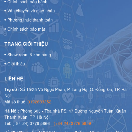
Chính sách bảo hành
Vận chuyển và giao nhận
Phương thức thanh toán
Chính sách bảo mật
TRANG GIỚI THIỆU
Show room & kho hàng
Giới thiệu
LIÊN HỆ
Trụ sở:
Số 15/25 Vũ Ngọc Phan, P. Láng Hạ, Q. Đống Đa, TP. Hà
Nội
Mã số thuế:
0102893352
Hà Nội:
Phòng 603 - Tòa nhà FS, 47 Đường Nguyễn Tuân, Quận
Thanh Xuân, TP. Hà Nội.
Tel: (+84-24) 3776 5866 -
(+84-24) 3776 5859