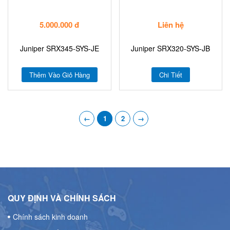
5.000.000 đ
Liên hệ
Juniper SRX345-SYS-JE
Juniper SRX320-SYS-JB
Thêm Vào Giỏ Hàng
Chi Tiết
←
1
2
→
QUY ĐỊNH VÀ CHÍNH SÁCH
Chính sách kinh doanh