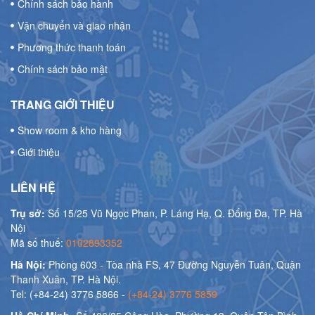
Chính sách bảo hành
Vận chuyển và giao nhận
Phương thức thanh toán
Chính sách bảo mật
TRANG GIỚI THIỆU
Show room & kho hàng
Giới thiệu
LIÊN HỆ
Trụ sở:
Số 15/25 Vũ Ngọc Phan, P. Láng Hạ, Q. Đống Đa, TP. Hà
Nội
Mã số thuế:
0102893352
Hà Nội:
Phòng 603 - Tòa nhà FS, 47 Đường Nguyễn Tuân, Quận
Thanh Xuân, TP. Hà Nội.
Tel: (+84-24) 3776 5866 -
(+84-24) 3776 5859