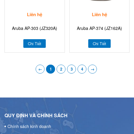
Liên hệ
Liên hệ
Aruba AP-303 (JZ320A)
Aruba AP-374 (JZ162A)
Chi Tiết
Chi Tiết
←
1
2
3
4
→
QUY ĐỊNH VÀ CHÍNH SÁCH
Chính sách kinh doanh