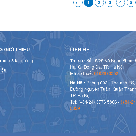
←
1
2
3
4
5
 GIỚI THIỆU
LIÊN HỆ
room & kho hàng
Trụ sở:
Số 15/25 Vũ Ngọc Phan, 
Hạ, Q. Đống Đa, TP. Hà Nội
hiệu
Mã số thuế:
0102893352
Hà Nội:
Phòng 603 - Tòa nhà FS,
Đường Nguyễn Tuân, Quận Thanh
TP. Hà Nội.
Tel: (+84-24) 3776 5866 -
(+84-24
5859