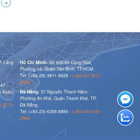
→
P. Láng
Hồ Chí Minh:
Số 406/85 Cộng Hòa,
Phường 13, Quận Tân Bình, TP.HCM.
Tel: (+84-28) 3811 8628 -
(+84-24) 3811
8566
 47
 Xuân,
Đà Nẵng:
57 Nguyễn Thanh Năm,
Phường An Khê, Quận Thanh Khê, TP.
) 3776
Đà Nẵng.
Tel: (+84-23) 6358 8886 -
(+84-23) 6361
2886