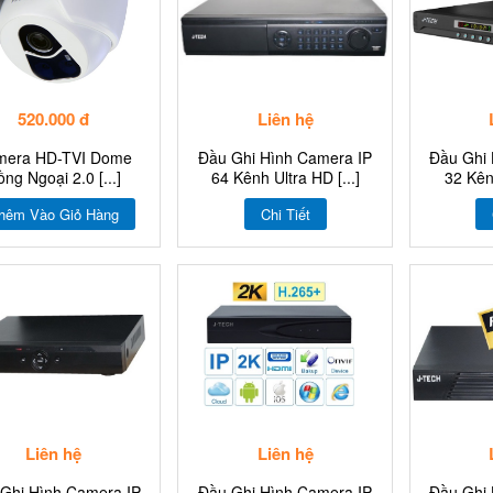
520.000 đ
Liên hệ
mera HD-TVI Dome
Đầu Ghi Hình Camera IP
Đầu Ghi 
ng Ngoại 2.0 [...]
64 Kênh Ultra HD [...]
32 Kên
hêm Vào Giỏ Hàng
Chi Tiết
Liên hệ
Liên hệ
Ghi Hình Camera IP
Đầu Ghi Hình Camera IP
Đầu Ghi 