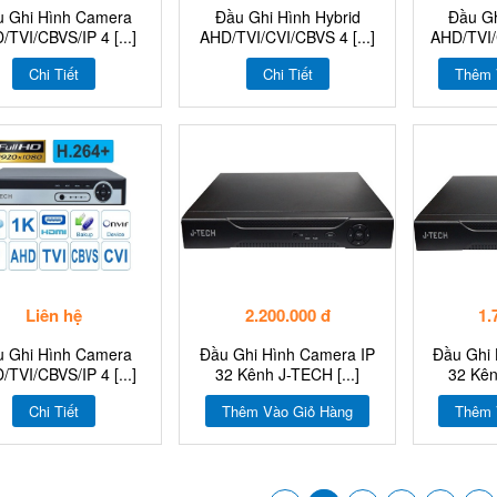
u Ghi Hình Camera
Đầu Ghi Hình Hybrid
Đầu Gh
/TVI/CBVS/IP 4 [...]
AHD/TVI/CVI/CBVS 4 [...]
AHD/TVI/C
Chi Tiết
Chi Tiết
Thêm 
Liên hệ
2.200.000 đ
1.
u Ghi Hình Camera
Đầu Ghi Hình Camera IP
Đầu Ghi 
/TVI/CBVS/IP 4 [...]
32 Kênh J-TECH [...]
32 Kên
Chi Tiết
Thêm Vào Giỏ Hàng
Thêm 