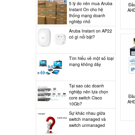
5 lý do nên mua Aruba
Đầ
Instant On cho hệ
AHD
thống mạng doanh
nghiệp nhỏ
Aruba Instant on AP22
có gì nổi bật?
​Tìm hiểu về một số loại
mạng không dây
​Tại sao các doanh
nghiệp nên lựa chọn
Đầ
core switch Cisco
AHD
10Gb?
​Sự khác nhau giữa
switch managed và
switch unmanaged