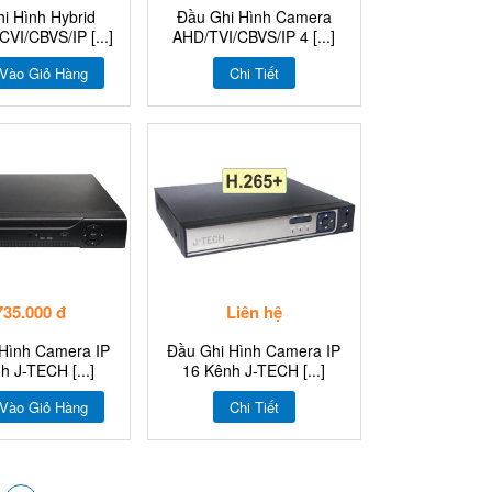
i Hình Hybrid
Đầu Ghi Hình Camera
VI/CBVS/IP [...]
AHD/TVI/CBVS/IP 4 [...]
Vào Giỏ Hàng
Chi Tiết
735.000 đ
Liên hệ
Hình Camera IP
Đầu Ghi Hình Camera IP
h J-TECH [...]
16 Kênh J-TECH [...]
Vào Giỏ Hàng
Chi Tiết