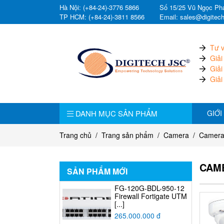
Hà Nội: (+84-24)-3776 5866
Số 15/25 Vũ Ngọc Pha
TP HCM: (+84-24)-3811 8566
Email: sales@digitec
Tư v
Giải
Giải
Giải
DANH MỤC SẢN PHẨM
GIỚI
Trang chủ
Trang sản phẩm
Camera
Camera
CAM
SẢN PHẨM MỚI
FG-120G-BDL-950-12
Firewall Fortigate UTM
[...]
265.000.000 đ