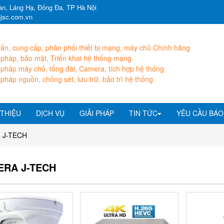
n, Láng Hạ, Đống Đa, TP Hà Nội
hjsc.com.vn
ấn, cung cấp, phân phối thiết bị mạng, máy chủ Chính hãng
 pháp, bảo mật, Triển khai hệ thống mạng
 pháp máy chủ, tổng đài, Camera, tích hợp hệ thống
 pháp nguồn, chống sét, lưu trữ, bảo trì hệ thống
 THIỆU
DỊCH VỤ
GIẢI PHÁP
TIN TỨC
YÊU CẦU BÁO
 J-TECH
ERA J-TECH