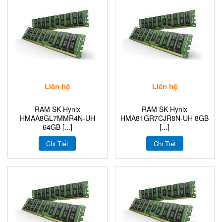
Liên hệ
Liên hệ
RAM SK Hynix
RAM SK Hynix
HMAA8GL7MMR4N-UH
HMA81GR7CJR8N-UH 8GB
64GB [...]
[...]
Chi Tiết
Chi Tiết