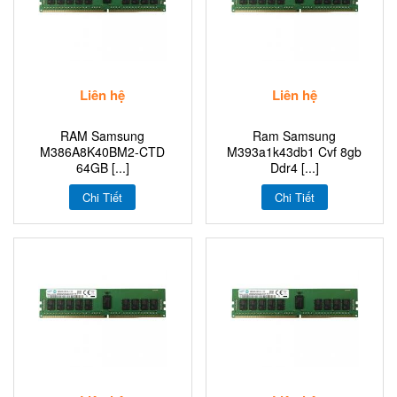
Liên hệ
Liên hệ
RAM Samsung
Ram Samsung
M386A8K40BM2-CTD
M393a1k43db1 Cvf 8gb
64GB [...]
Ddr4 [...]
Chi Tiết
Chi Tiết