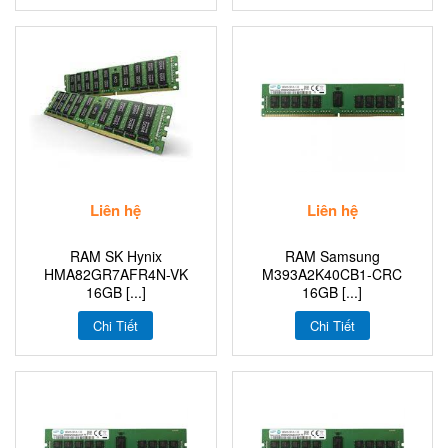
Liên hệ
Liên hệ
RAM SK Hynix
RAM Samsung
HMA82GR7AFR4N-VK
M393A2K40CB1-CRC
16GB [...]
16GB [...]
Chi Tiết
Chi Tiết