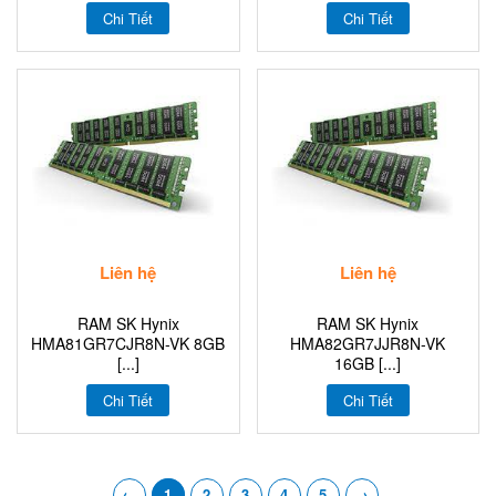
Chi Tiết
Chi Tiết
Liên hệ
Liên hệ
RAM SK Hynix
RAM SK Hynix
HMA81GR7CJR8N-VK 8GB
HMA82GR7JJR8N-VK
[...]
16GB [...]
Chi Tiết
Chi Tiết
←
1
2
3
4
5
→