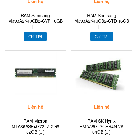
Liên hệ
Liên hệ
RAM Samsung
RAM Samsung
M393A2K40CB2-CVF 16GB
M393A2K40CB2-CTD 16GB
[...]
[...]
Chi Tiết
Chi Tiết
Liên hệ
Liên hệ
RAM Micron
RAM SK Hynix
MTA36ASF4G72LZ-2G6
HMAA8GL7CPR4N-VK
32GB [...]
64GB [...]