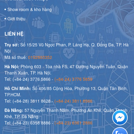
Show room & kho hàng
Giới thiệu
LIÊN HỆ
Trụ sở:
Số 15/25 Vũ Ngọc Phan, P. Láng Hạ, Q. Đống Đa, TP. Hà
Nội
Mã số thuế:
0102893352
Hà Nội:
Phòng 603 - Tòa nhà FS, 47 Đường Nguyễn Tuân, Quận
Thanh Xuân, TP. Hà Nội.
Tel: (+84-24) 3776 5866 -
(+84-24) 3776 5859
Hồ Chí Minh:
Số 406/85 Cộng Hòa, Phường 13, Quận Tân Bình,
TP.HCM.
Tel: (+84-28) 3811 8628 -
(+84-24) 3811 8566
Đà Nẵng:
57 Nguyễn Thanh Năm, Phường An Khê, Quận Thanh
Khê, TP. Đà Nẵng.
Tel: (+84-23) 6358 8886 -
(+84-23) 6361 2886