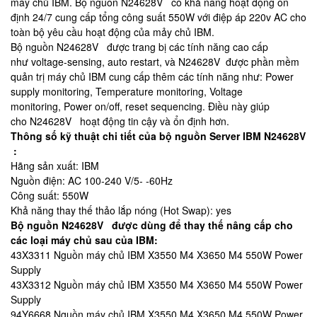
máy chủ IBM. Bộ nguồn N24628V có khả năng hoạt động ổn
định 24/7 cung cấp tổng công suất 550W với điệp áp 220v AC cho
toàn bộ yêu cầu hoạt động của mảy chủ IBM.
Bộ nguồn N24628V được trang bị các tính năng cao cấp
như voltage-sensing, auto restart, và N24628V được phần mềm
quản trị máy chủ IBM cung cấp thêm các tính năng như: Power
supply monitoring, Temperature monitoring, Voltage
monitoring, Power on/off, reset sequencing. Điều này giúp
cho N24628V ​ hoạt động tin cậy và ổn định hơn.
Thông số kỹ thuật chi tiết của bộ nguồn Server IBM N24628V
:
Hãng sản xuất: IBM
Nguồn điện: AC 100-240 V/5- -60Hz
Công suất: 550W
Khả năng thay thế thảo lắp nóng (Hot Swap): yes
Bộ nguồn N24628V được dùng để thay thế nâng cấp cho
các loại máy chủ sau của IBM:
43X3311 Nguồn máy chủ IBM X3550 M4 X3650 M4 550W Power
Supply
43X3312 Nguồn máy chủ IBM X3550 M4 X3650 M4 550W Power
Supply
94Y6668 Nguồn máy chủ IBM X3550 M4 X3650 M4 550W Power