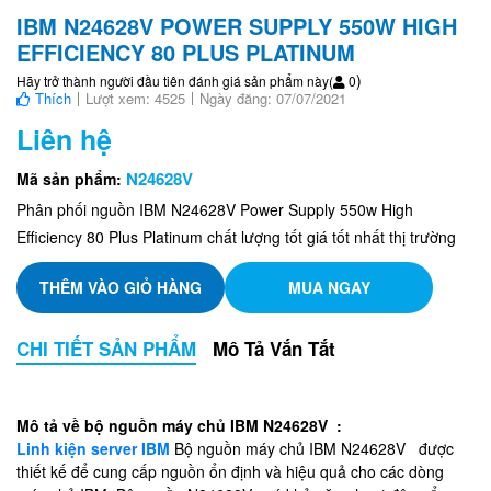
IBM N24628V POWER SUPPLY 550W HIGH
EFFICIENCY 80 PLUS PLATINUM
)
Hãy trở thành người đầu tiên đánh giá sản phẩm này
(
0
Thích
Lượt xem: 4525
Ngày đăng: 07/07/2021
Liên hệ
N24628V
Mã sản phẩm:
Phân phối nguồn IBM N24628V Power Supply 550w High
Efficiency 80 Plus Platinum chất lượng tốt giá tốt nhất thị trường
THÊM VÀO GIỎ HÀNG
MUA NGAY
CHI TIẾT SẢN PHẨM
Mô Tả Vắn Tắt
Mô tả về bộ nguồn máy chủ IBM N24628V :
Linh kiện server IBM
Bộ nguồn máy chủ IBM N24628V được
thiết kế để cung cấp nguồn ổn định và hiệu quả cho các dòng