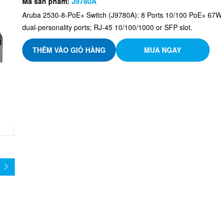
J9780A
Mã sản phẩm:
Aruba 2530-8-PoE+ Switch (J9780A): 8 Ports 10/100 PoE+ 67W
dual-personality ports; RJ-45 10/100/1000 or SFP slot.
THÊM VÀO GIỎ HÀNG
MUA NGAY