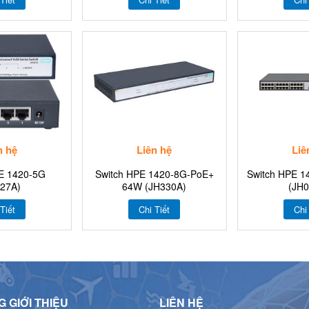
n hệ
Liên hệ
Liê
E 1420-5G
Switch HPE 1420-8G-PoE+
Switch HPE 
27A)
64W (JH330A)
(JH
Tiết
Chi Tiết
Chi
 GIỚI THIỆU
LIÊN HỆ