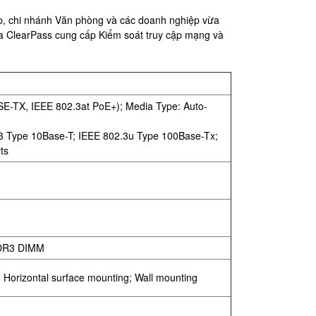
iệp, chi nhánh Văn phòng và các doanh nghiệp vừa
ba ClearPass cung cấp Kiểm soát truy cập mạng và
E-TX, IEEE 802.3at PoE+); Media Type: Auto-
2.3 Type 10Base-T; IEEE 802.3u Type 100Base-Tx;
ts
 DDR3 DIMM
; Horizontal surface mounting; Wall mounting