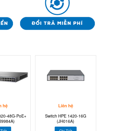
n hệ
Liên hệ
1820-48G-PoE+
Switch HPE 1420-16G
J9984A)
(JH016A)
 Tiết
Chi Tiết