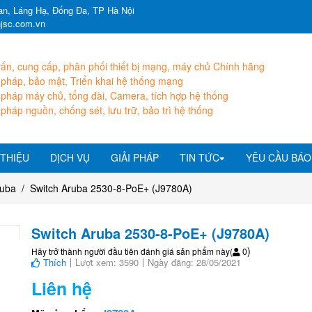
n, Láng Hạ, Đống Đa, TP Hà Nội
hjsc.com.vn
ấn, cung cấp, phân phối thiết bị mạng, máy chủ Chính hãng
 pháp, bảo mật, Triển khai hệ thống mạng
 pháp máy chủ, tổng đài, Camera, tích hợp hệ thống
 pháp nguồn, chống sét, lưu trữ, bảo trì hệ thống
 THIỆU
DỊCH VỤ
GIẢI PHÁP
TIN TỨC
YÊU CẦU BÁO
ruba
Switch Aruba 2530-8-PoE+ (J9780A)
Switch Aruba 2530-8-PoE+ (J9780A)
)
Hãy trở thành người đầu tiên đánh giá sản phẩm này
(
0
Thích
Lượt xem: 3590
Ngày đăng: 28/05/2021
Liên hệ