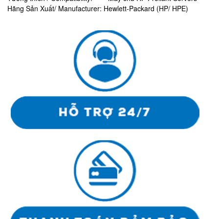
Hãng Sản Xuất/ Manufacturer: Hewlett-Packard (HP/ HPE)