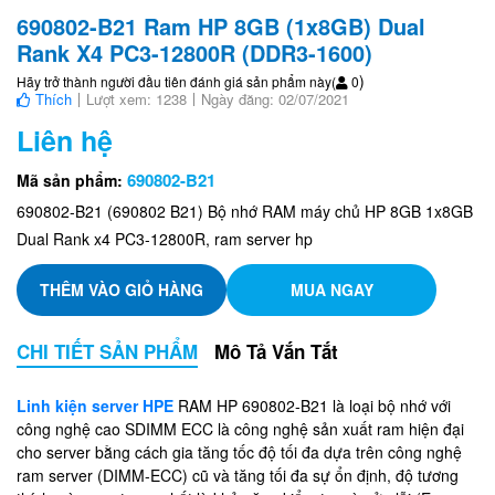
690802-B21 Ram HP 8GB (1x8GB) Dual
Rank X4 PC3-12800R (DDR3-1600)
)
Hãy trở thành người đầu tiên đánh giá sản phẩm này
(
0
Thích
Lượt xem: 1238
Ngày đăng: 02/07/2021
Liên hệ
690802-B21
Mã sản phẩm:
690802-B21 (690802 B21) Bộ nhớ RAM máy chủ HP 8GB 1x8GB
Dual Rank x4 PC3-12800R, ram server hp
THÊM VÀO GIỎ HÀNG
MUA NGAY
CHI TIẾT SẢN PHẨM
Mô Tả Vắn Tắt
Linh kiện server HPE
RAM HP 690802-B21 là loại bộ nhớ với
công nghệ cao SDIMM ECC là công nghệ sản xuất ram hiện đại
cho server bằng cách gia tăng tốc độ tối đa dựa trên công nghệ
ram server (DIMM-ECC) cũ và tăng tối đa sự ổn định, độ tương