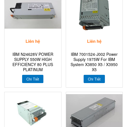
Liên hệ
Liên hệ
IBM N24628V POWER
IBM 7001524-J002 Power
SUPPLY 550W HIGH
Supply 1975W For IBM
EFFICIENCY 80 PLUS
System X3850 X5 / X3950
PLATINUM
X5
Chi Tiết
Chi Tiết