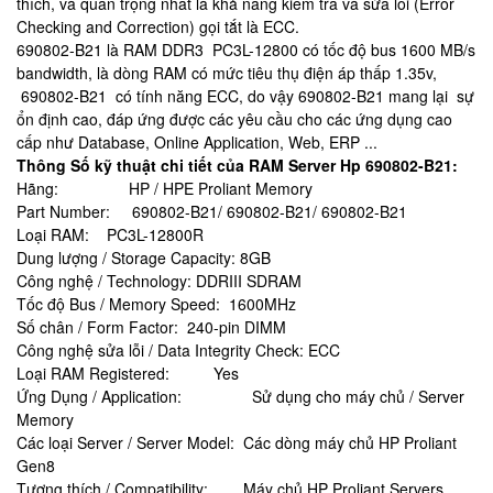
thích, và quan trọng nhất là khả năng kiểm tra và sửa lỗi (Error
Checking and Correction) gọi tắt là ECC.
690802-B21 là RAM DDR3 PC3L-12800 có tốc độ bus 1600 MB/s
bandwidth, là dòng RAM có mức tiêu thụ điện áp thấp 1.35v,
690802-B21 có tính năng ECC, do vậy 690802-B21 mang lại sự
ổn định cao, đáp ứng được các yêu cầu cho các ứng dụng cao
cấp như Database, Online Application, Web, ERP ...
Thông Số kỹ thuật chi tiết của RAM Server Hp 690802-B21:
Hãng: HP / HPE Proliant Memory
Part Number: 690802-B21/ 690802-B21/ 690802-B21
Loại RAM: PC3L-12800R
Dung lượng / Storage Capacity: 8GB
Công nghệ / Technology: DDRIII SDRAM
Tốc độ Bus / Memory Speed: 1600MHz
Số chân / Form Factor: 240-pin DIMM
Công nghệ sửa lỗi / Data Integrity Check: ECC
Loại RAM Registered: Yes
Ứng Dụng / Application: Sử dụng cho máy chủ / Server
Memory
Các loại Server / Server Model: Các dòng máy chủ HP Proliant
Gen8
Tương thích / Compatibility: Máy chủ HP Proliant Servers