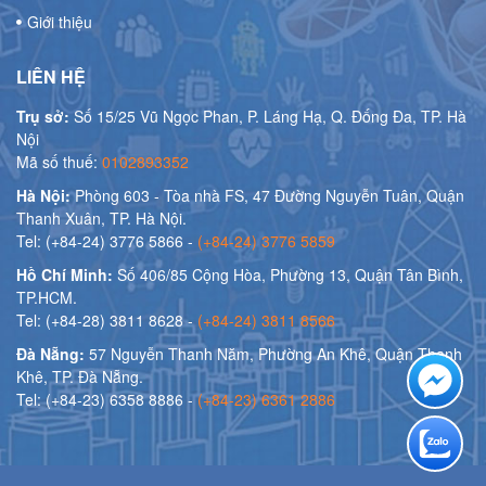
Giới thiệu
LIÊN HỆ
Trụ sở:
Số 15/25 Vũ Ngọc Phan, P. Láng Hạ, Q. Đống Đa, TP. Hà
Nội
Mã số thuế:
0102893352
Hà Nội:
Phòng 603 - Tòa nhà FS, 47 Đường Nguyễn Tuân, Quận
Thanh Xuân, TP. Hà Nội.
Tel: (+84-24) 3776 5866 -
(+84-24) 3776 5859
Hồ Chí Minh:
Số 406/85 Cộng Hòa, Phường 13, Quận Tân Bình,
TP.HCM.
Tel: (+84-28) 3811 8628 -
(+84-24) 3811 8566
Đà Nẵng:
57 Nguyễn Thanh Năm, Phường An Khê, Quận Thanh
Khê, TP. Đà Nẵng.
Tel: (+84-23) 6358 8886 -
(+84-23) 6361 2886