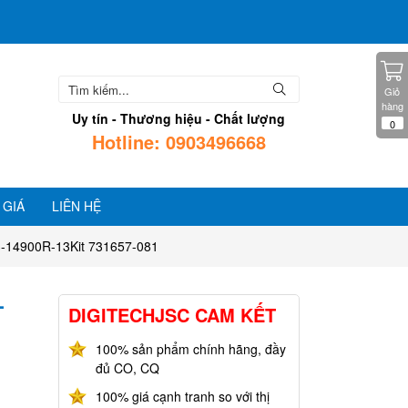
Giỏ
hàng
Uy tín - Thương hiệu - Chất lượng
0
Hotline: 0903496668
 GIÁ
LIÊN HỆ
-14900R-13Kit 731657-081
-
DIGITECHJSC CAM KẾT
100% sản phẩm chính hãng, đầy
đủ CO, CQ
100% giá cạnh tranh so với thị