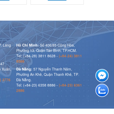
P. Láng
Hồ Chí Minh:
Số 406/85 Cộng Hòa,
Phường 13, Quận Tân Bình, TP.HCM.
Tel: (+84-28) 3811 8628 -
(+84-24) 3811
8566
 47
 Xuân,
Đà Nẵng:
57 Nguyễn Thanh Năm,
Phường An Khê, Quận Thanh Khê, TP.
) 3776
Đà Nẵng.
Tel: (+84-23) 6358 8886 -
(+84-23) 6361
2886