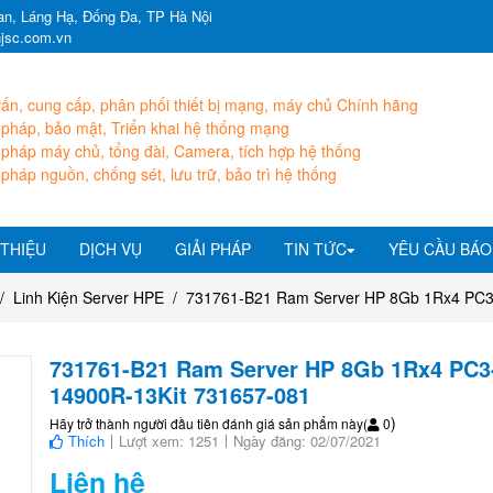
n, Láng Hạ, Đống Đa, TP Hà Nội
hjsc.com.vn
ấn, cung cấp, phân phối thiết bị mạng, máy chủ Chính hãng
 pháp, bảo mật, Triển khai hệ thống mạng
 pháp máy chủ, tổng đài, Camera, tích hợp hệ thống
 pháp nguồn, chống sét, lưu trữ, bảo trì hệ thống
 THIỆU
DỊCH VỤ
GIẢI PHÁP
TIN TỨC
YÊU CẦU BÁO
Linh Kiện Server HPE
731761-B21 Ram Server HP 8Gb 1Rx4 PC3
731761-B21 Ram Server HP 8Gb 1Rx4 PC3
14900R-13Kit 731657-081
)
Hãy trở thành người đầu tiên đánh giá sản phẩm này
(
0
Thích
Lượt xem: 1251
Ngày đăng: 02/07/2021
Liên hệ