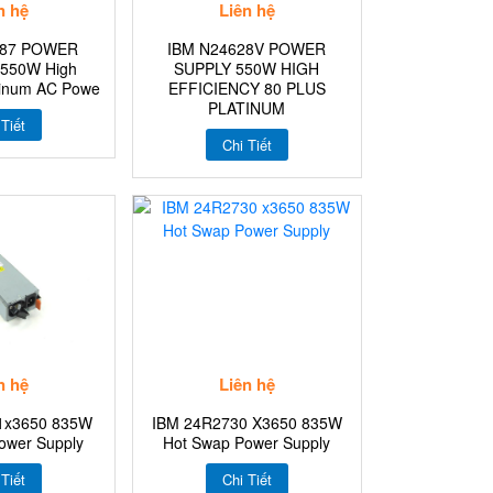
n hệ
Liên hệ
187 POWER
IBM N24628V POWER
 550W High
SUPPLY 550W HIGH
atinum AC Powe
EFFICIENCY 80 PLUS
PLATINUM
 Tiết
Chi Tiết
n hệ
Liên hệ
1x3650 835W
IBM 24R2730 X3650 835W
ower Supply
Hot Swap Power Supply
 Tiết
Chi Tiết