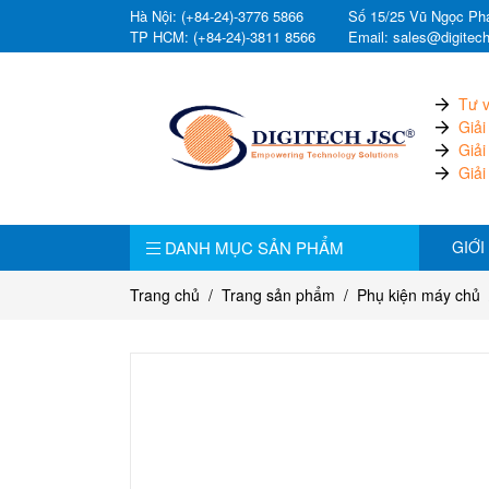
Hà Nội: (+84-24)-3776 5866
Số 15/25 Vũ Ngọc Pha
TP HCM: (+84-24)-3811 8566
Email: sales@digitec
Tư v
Giải
Giải
Giải
DANH MỤC SẢN PHẨM
GIỚI
Trang chủ
Trang sản phẩm
Phụ kiện máy chủ