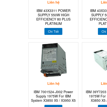
Liên hệ
Liê
IBM 43X3311 POWER
IBM 43X3
SUPPLY 550W HIGH
SUPPLY 5
EFFICIENCY 80 PLUS
EFFICIENC
PLATINUM
PLAT
Chi Tiết
Chi 
Liên hệ
Liê
IBM 7001524-J002 Power
IBM 39Y7203 
Supply 1975W For IBM
1975W For 
System X3850 X5 / X3950 X5
X3850 X5 