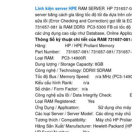
Linh kiện server HPE
RAM SERVER HP 731657-081 l
server bằng cách gia tăng tốc độ tối đa dựa trên c
sửa lỗi (Error Checking and Correction) gọi tắt là E
731657-081 là RAM DDR3 PC3-5300 FB có tốc độ bu
các ứng dụng cao cấp như Database, Online Applic
Thông Số kỹ thuật chi tiết của RAM 731657-081
Hãng: HP / HPE Proliant Memory
Part Number: 731657-081/ 731657-081/ 731657
Loại RAM: PC3-14900R
Dung lượng / Storage Capacity: 8GB
Công nghệ / Technology: DDRIII SDRAM
Tốc độ Bus / Memory Speed: n/a MHz (PC3-149
Kiểu cấu hình Rank: n/a
Số chân / Form Factor: n/a
Công nghệ sửa lỗi / Data Integrity Check: 
Loại RAM Registered: Yes
Ứng Dụng / Application: Sử dụng cho máy c
Các loại Server / Server Model: Các dòng máy chủ 
Tương thích / Compatibility: Máy chủ HP Prolian
Hãng Sản Xuất/ Manufacturer: Hewlett-Packard (H
HP Serial Number Yes