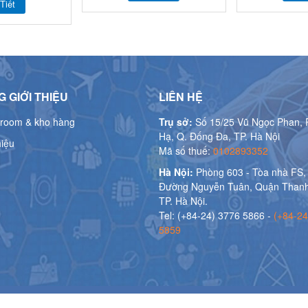
Tiết
 GIỚI THIỆU
LIÊN HỆ
room & kho hàng
Trụ sở:
Số 15/25 Vũ Ngọc Phan, 
Hạ, Q. Đống Đa, TP. Hà Nội
hiệu
Mã số thuế:
0102893352
Hà Nội:
Phòng 603 - Tòa nhà FS,
Đường Nguyễn Tuân, Quận Thanh
TP. Hà Nội.
Tel: (+84-24) 3776 5866 -
(+84-24
5859
Thiết kế bởi
Bota