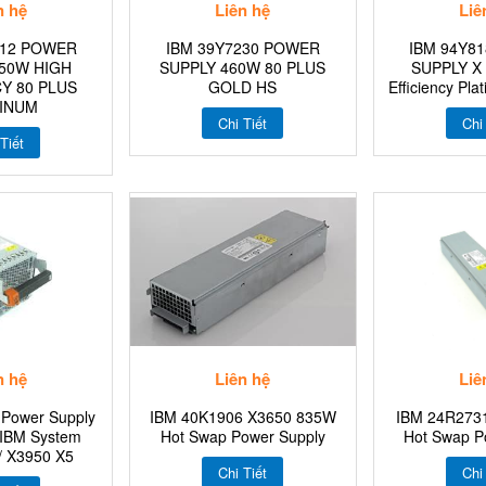
n hệ
Liên hệ
Liê
312 POWER
IBM 39Y7230 POWER
IBM 94Y8
50W HIGH
SUPPLY 460W 80 PLUS
SUPPLY X
Y 80 PLUS
GOLD HS
Efficiency Pl
INUM
Chi Tiết
Chi
Tiết
n hệ
Liên hệ
Liê
Power Supply
IBM 40K1906 X3650 835W
IBM 24R273
IBM System
Hot Swap Power Supply
Hot Swap P
/ X3950 X5
Chi Tiết
Chi