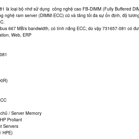
à loại bộ nhớ sử dụng công nghệ cao FB-DIMM (Fully Buffered DIMM
ông nghệ ram server (DIMM-ECC) cũ và tăng tối đa sự ổn định, độ tương
CC.
s 667 MB/s bandwidth, có tính nắng ECC, do vậy 731657-081 có đượ
ation, Web, ERP
:
-081
00R)
ECC
hủ / Server Memory
HP Proliant
t Servers
P/ HPE)