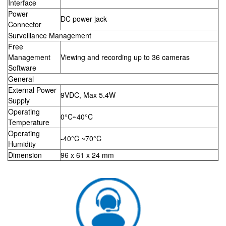
Interface
Power
DC power jack
Connector
Surveillance Management
Free
Management
Viewing and recording up to 36 cameras
Software
General
External Power
9VDC, Max 5.4W
Supply
Operating
0°C~40°C
Temperature
Operating
-40°C ~70°C
Humidity
Dimension
96 x 61 x 24 mm