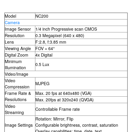
Model
NC200
Camera
Image Sensor
1/4 inch Progressive scan CMOS
Resolution
0.3 Megapixel (640 x 480)
Lens
F:2.8, f:3.85 mm
Viewing Angle
FOV = 64°
Digital Zoom
4x Digital
Minimum
0.5 Lux
Illumination
Video/Image
Video
MJPEG
Compression
Frame Rate &
Max. 20 fps at 640x480 (VGA)
Resolutions
Max. 20fps at 320x240 (QVGA)
Video
Controllable Frame rate
Streaming
Rotation: Mirror, Flip
Image Settings
Configurable brightness, contrast, saturation
Overlay capabilities: time, date, text