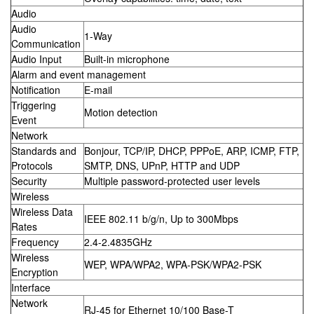
Audio
Audio
1-Way
Communication
Audio Input
Built-in microphone
Alarm and event management
Notification
E-mail
Triggering
Motion detection
Event
Network
Standards and
Bonjour, TCP/IP, DHCP, PPPoE, ARP, ICMP, FTP,
Protocols
SMTP, DNS, UPnP, HTTP and UDP
Security
Multiple password-protected user levels
Wireless
Wireless Data
IEEE 802.11 b/g/n, Up to 300Mbps
Rates
Frequency
2.4-2.4835GHz
Wireless
WEP, WPA/WPA2, WPA-PSK/WPA2-PSK
Encryption
Interface
Network
RJ-45 for Ethernet 10/100 Base-T