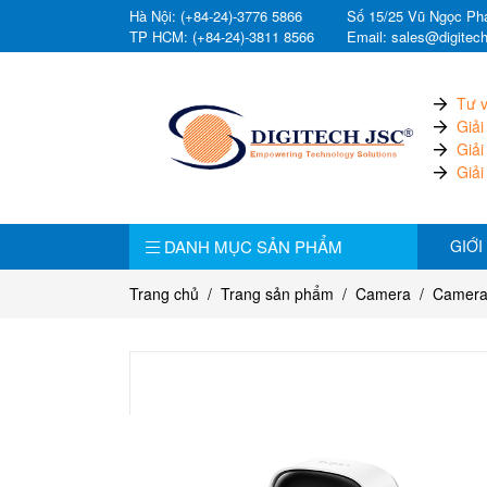
Hà Nội: (+84-24)-3776 5866
Số 15/25 Vũ Ngọc Pha
TP HCM: (+84-24)-3811 8566
Email: sales@digitec
Tư v
Giải
Giải
Giải
DANH MỤC SẢN PHẨM
GIỚI
Trang chủ
Trang sản phẩm
Camera
Camera