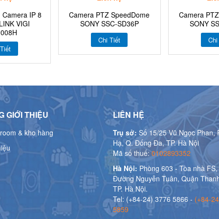
 Camera IP 8
Camera PTZ SpeedDome
Camera PT
LINK VIGI
SONY SSC-SD36P
SONY S
008H
Chi Tiết
Chi
Tiết
 GIỚI THIỆU
LIÊN HỆ
room & kho hàng
Trụ sở:
Số 15/25 Vũ Ngọc Phan, 
Hạ, Q. Đống Đa, TP. Hà Nội
hiệu
Mã số thuế:
0102893352
Hà Nội:
Phòng 603 - Tòa nhà FS,
Đường Nguyễn Tuân, Quận Thanh
TP. Hà Nội.
Tel: (+84-24) 3776 5866 -
(+84-24
5859