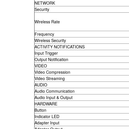
NETWORK
Security
Wireless Rate
Frequency
Wireless Security
ACTIVITY NOTIFICATIONS
Input Trigger
Output Notification
VIDEO
Video Compression
Video Streaming
AUDIO
Audio Communication
Audio Input & Output
HARDWARE
Button
Indicator LED
Adapter Input
Adapter Output