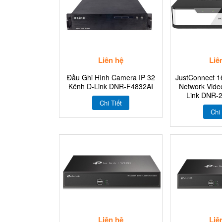
Liên hệ
Liê
Đầu Ghi Hình Camera IP 32
JustConnect 1
Kênh D-Link DNR-F4832AI
Network Vide
Link DNR-
Chi Tiết
Chi 
Liên hệ
Liê