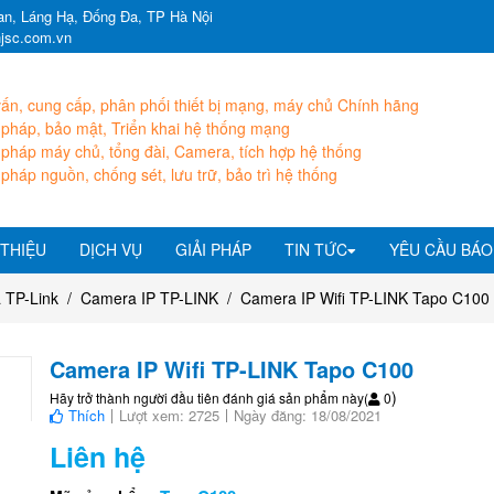
n, Láng Hạ, Đống Đa, TP Hà Nội
hjsc.com.vn
ấn, cung cấp, phân phối thiết bị mạng, máy chủ Chính hãng
 pháp, bảo mật, Triển khai hệ thống mạng
 pháp máy chủ, tổng đài, Camera, tích hợp hệ thống
 pháp nguồn, chống sét, lưu trữ, bảo trì hệ thống
 THIỆU
DỊCH VỤ
GIẢI PHÁP
TIN TỨC
YÊU CẦU BÁO
 TP-Link
Camera IP TP-LINK
Camera IP Wifi TP-LINK Tapo C100
Camera IP Wifi TP-LINK Tapo C100
)
Hãy trở thành người đầu tiên đánh giá sản phẩm này
(
0
Thích
Lượt xem: 2725
Ngày đăng: 18/08/2021
Liên hệ