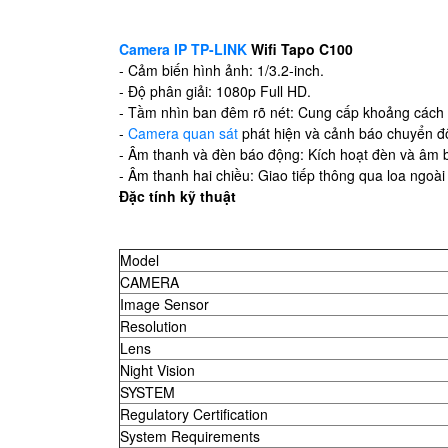
Camera IP TP-LINK
Wifi Tapo C100
- Cảm biến hình ảnh: 1/3.2-inch.
- Độ phân giải: 1080p Full HD.
- Tầm nhìn ban đêm rõ nét: Cung cấp khoảng cách 
-
Camera quan sát
phát hiện và cảnh báo chuyển đ
- Âm thanh và đèn báo động: Kích hoạt đèn và âm
- Âm thanh hai chiều: Giao tiếp thông qua loa ngoài
Đặc tính kỹ thuật
Model
CAMERA
Image Sensor
Resolution
Lens
Night Vision
SYSTEM
Regulatory Certification
System Requirements