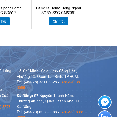
Z SpeedDome
Camera Dome Hồng Ngoại
SC-SD26P
SONY SSC-CM565R
 Tiết
Chi Tiết
P. Láng
Hồ Chí Minh:
Số 406/85 Cộng Hòa,
Phường 13, Quận Tân Bình, TP.HCM.
Tel: (+84-28) 3811 8628 -
(+84-24) 3811
8566
 47
 Xuân,
Đà Nẵng:
57 Nguyễn Thanh Năm,
Phường An Khê, Quận Thanh Khê, TP.
) 3776
Đà Nẵng.
Tel: (+84-23) 6358 8886 -
(+84-23) 6361