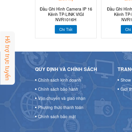
Đầu Ghi Hình Camera IP 16
Đầu Ghi Hình
Kênh TP-LINK VIGI
Kênh TP-
NVR1016H
NVR1
Chi Tiết
Chi 
Hỗ trợ trực tuyến
QUY ĐỊNH VÀ CHÍNH SÁCH
TRANG
Chính sách kinh doanh
Show 
Chính sách bảo hành
Giới t
Vận chuyển và giao nhận
Phương thức thanh toán
Chính sách bảo mật