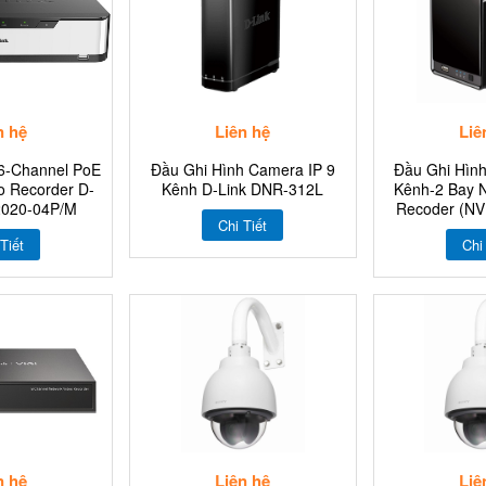
n hệ
Liên hệ
Liê
6-Channel PoE
Đầu Ghi Hình Camera IP 9
Đầu Ghi Hìn
o Recorder D-
Kênh D-Link DNR-312L
Kênh-2 Bay 
2020-04P/M
Recoder (NVR
Chi Tiết
Tiết
Chi
n hệ
Liên hệ
Liê