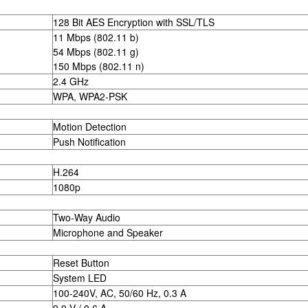
128 Bit AES Encryption with SSL/TLS
11 Mbps (802.11 b)
54 Mbps (802.11 g)
150 Mbps (802.11 n)
2.4 GHz
WPA, WPA2-PSK
Motion Detection
Push Notification
H.264
1080p
Two-Way Audio
Microphone and Speaker
Reset Button
System LED
100-240V, AC, 50/60 Hz, 0.3 A
9.0 V / 0.6 A