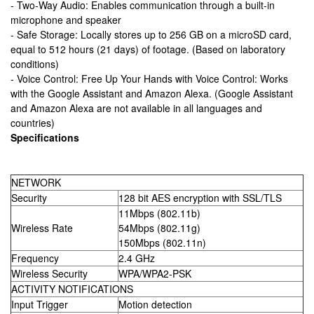
- Two-Way Audio: Enables communication through a built-in
microphone and speaker
- Safe Storage: Locally stores up to 256 GB on a microSD card,
equal to 512 hours (21 days) of footage. (Based on laboratory
conditions)
- Voice Control: Free Up Your Hands with Voice Control: Works
with the Google Assistant and Amazon Alexa. (Google Assistant
and Amazon Alexa are not available in all languages and
countries)
Specifications
NETWORK
Security
128 bit AES encryption with SSL/TLS
11Mbps (802.11b)
Wireless Rate
54Mbps (802.11g)
150Mbps (802.11n)
Frequency
2.4 GHz
Wireless Security
WPA/WPA2-PSK
ACTIVITY NOTIFICATIONS
Input Trigger
Motion detection