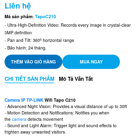
Liên hệ
TapoC210
Mã sản phẩm:
- Ultra-High-Definition Video: Records every image in crystal-clear
3MP definition
- Pan and Tilt: 360º horizontal range
- Bảo hành: 24 tháng.
THÊM VÀO GIỎ HÀNG
MUA NGAY
CHI TIẾT SẢN PHẨM
Mô Tả Vắn Tắt
Camera IP TP-LINK
Wifi Tapo C210
- Advanced Night Vision: Provides a visual distance of up to 30ft
- Motion Detection and Notifications: Notifies you when
the
camera
detects movement
- Sound and Light Alarm: Trigger light and sound effects to
frighten away unwanted visitors.