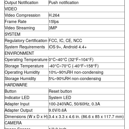
Output Notification
Push notification
VIDEO
Video Compression
H.264
Frame Rate
15fps
Video Streaming
3MP
SYSTEM
Regulatory Certification
FCC, IC, CE, NCC
System Requirements
iOS 9+, Android 4.4+
ENVIRONMENT
Operating Temperature
0°C~40°C (32°F~104°F)
Storage Temperature
-40°C~70°C (-40°F~158°F)
Operating Humidity
10%~90%RH non-condensing
Storage Humidity
5%~90%RH non-condensing
HARDWARE
Button
Reset button
Indicator LED
System LED
Adapter Input
100-240VAC, 50/60Hz, 0.3A
Adapter Output
9.0V/0.6A
Dimensions (W x D x H)
3.4 x 3.3 x 4.6 in. (86.6 x 85 x 117.7 mm)
CAMERA