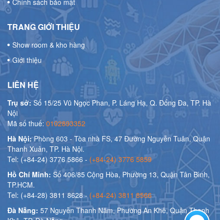
Chính sách bảo mật
TRANG GIỚI THIỆU
Show room & kho hàng
Giới thiệu
LIÊN HỆ
Trụ sở:
Số 15/25 Vũ Ngọc Phan, P. Láng Hạ, Q. Đống Đa, TP. Hà
Nội
Mã số thuế:
0102893352
Hà Nội:
Phòng 603 - Tòa nhà FS, 47 Đường Nguyễn Tuân, Quận
Thanh Xuân, TP. Hà Nội.
Tel: (+84-24) 3776 5866 -
(+84-24) 3776 5859
Hồ Chí Minh:
Số 406/85 Cộng Hòa, Phường 13, Quận Tân Bình,
TP.HCM.
Tel: (+84-28) 3811 8628 -
(+84-24) 3811 8566
Đà Nẵng:
57 Nguyễn Thanh Năm, Phường An Khê, Quận Thanh