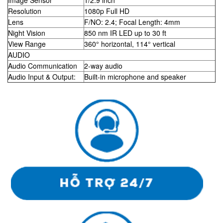
Image Sensor
1/2.9 inch
Resolution
1080p Full HD
Lens
F/NO: 2.4; Focal Length: 4mm
Night Vision
850 nm IR LED up to 30 ft
View Range
360° horizontal, 114° vertical
AUDIO
Audio Communication
2-way audio
Audio Input & Output:
Built-in microphone and speaker