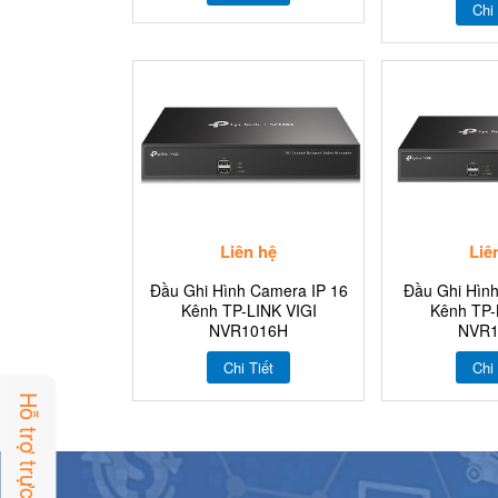
Chi 
Liên hệ
Liê
Đầu Ghi Hình Camera IP 16
Đầu Ghi Hình
Kênh TP-LINK VIGI
Kênh TP-
NVR1016H
NVR1
Chi Tiết
Chi 
Hỗ trợ trực tuyến