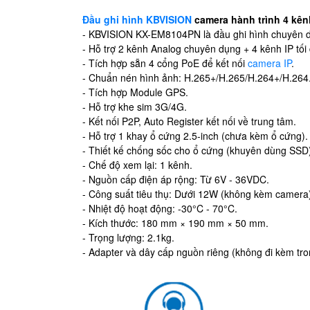
Đầu ghi hình KBVISION
camera hành trình 4 kê
- KBVISION KX-EM8104PN là đầu ghi hình chuyên d
- Hỗ trợ 2 kênh Analog chuyên dụng + 4 kênh IP tối
- Tích hợp sẵn 4 cổng PoE để kết nối
camera IP
.
- Chuẩn nén hình ảnh: H.265+/H.265/H.264+/H.264
- Tích hợp Module GPS.
- Hỗ trợ khe sim 3G/4G.
- Kết nối P2P, Auto Register kết nối về trung tâm.
- Hỗ trợ 1 khay ổ cứng 2.5-inch (chưa kèm ổ cứng).
- Thiết kế chống sốc cho ổ cứng (khuyên dùng SSD
- Chế độ xem lại: 1 kênh.
- Nguồn cấp điện áp rộng: Từ 6V - 36VDC.
- Công suất tiêu thụ: Dưới 12W (không kèm camera
- Nhiệt độ hoạt động: -30°C - 70°C.
- Kích thước: 180 mm × 190 mm × 50 mm.
- Trọng lượng: 2.1kg.
- Adapter và dây cấp nguồn riêng (không đi kèm tro