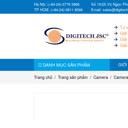
Hà Nội: (+84-24)-3776 5866
Số 15/25 Vũ Ngọc Pha
TP HCM: (+84-24)-3811 8566
Email: sales@digitec
Tư v
Giải
Giải
Giải
DANH MỤC SẢN PHẨM
GIỚI
Trang chủ
Trang sản phẩm
Camera
Camera