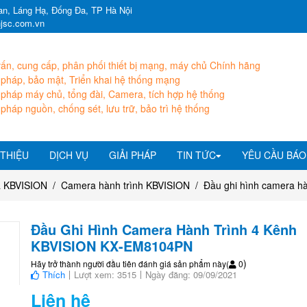
n, Láng Hạ, Đống Đa, TP Hà Nội
hjsc.com.vn
ấn, cung cấp, phân phối thiết bị mạng, máy chủ Chính hãng
 pháp, bảo mật, Triển khai hệ thống mạng
 pháp máy chủ, tổng đài, Camera, tích hợp hệ thống
 pháp nguồn, chống sét, lưu trữ, bảo trì hệ thống
 THIỆU
DỊCH VỤ
GIẢI PHÁP
TIN TỨC
YÊU CẦU BÁO
 KBVISION
Camera hành trình KBVISION
Đầu ghi hình camera h
Đầu Ghi Hình Camera Hành Trình 4 Kênh
KBVISION KX-EM8104PN
)
Hãy trở thành người đầu tiên đánh giá sản phẩm này
(
0
Thích
Lượt xem: 3515
Ngày đăng: 09/09/2021
Liên hệ