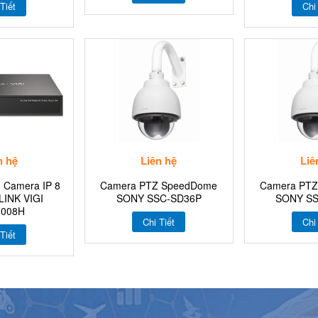
Tiết
Chi
n hệ
Liên hệ
Liê
 Camera IP 8
Camera PTZ SpeedDome
Camera PT
LINK VIGI
SONY SSC-SD36P
SONY S
008H
Chi Tiết
Chi
Tiết