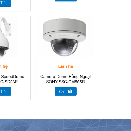
 Tiết
n hệ
Liên hệ
Z SpeedDome
Camera Dome Hồng Ngoại
SC-SD26P
SONY SSC-CM565R
 Tiết
Chi Tiết