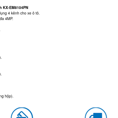
nh KX-EM8104PN
ụng 4 kênh cho xe ô tô.
 đa 4MP.
.
).
).
ng hộp).