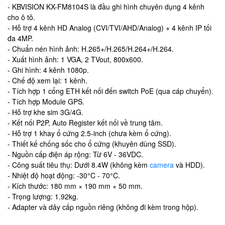
- KBVISION KX-FM8104S là đầu ghi hình chuyên dụng 4 kênh
cho ô tô.
- Hỗ trợ 4 kênh HD Analog (CVI/TVI/AHD/Analog) + 4 kênh IP tối
đa 4MP.
- Chuẩn nén hình ảnh: H.265+/H.265/H.264+/H.264.
- Xuất hình ảnh: 1 VGA, 2 TVout, 800x600.
- Ghi hình: 4 kênh 1080p.
- Chế độ xem lại: 1 kênh.
- Tích hợp 1 cổng ETH kết nối đến switch PoE (qua cáp chuyển).
- Tích hợp Module GPS.
- Hỗ trợ khe sim 3G/4G.
- Kết nối P2P, Auto Register kết nối về trung tâm.
- Hỗ trợ 1 khay ổ cứng 2.5-inch (chưa kèm ổ cứng).
- Thiết kế chống sốc cho ổ cứng (khuyên dùng SSD).
- Nguồn cấp điện áp rộng: Từ 6V - 36VDC.
- Công suất tiêu thụ: Dưới 8.4W (không kèm
camera
và HDD).
- Nhiệt độ hoạt động: -30°C - 70°C.
- Kích thước: 180 mm × 190 mm × 50 mm.
- Trọng lượng: 1.92kg.
- Adapter và dây cấp nguồn riêng (không đi kèm trong hộp).