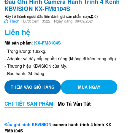
Đầu Ghi Hình Camera Hành Trình 4 Kênh
KBVISION KX-FM8104S
)
Hãy trở thành người đầu tiên đánh giá sản phẩm này
(
0
Thích
Lượt xem: 3522
Ngày đăng: 09/09/2021
Liên hệ
KX-FM8104S
Mã sản phẩm:
- Trọng lượng: 1.92kg.
- Adapter và dây cấp nguồn riêng (không đi kèm trong hộp).
- Thương hiệu KBVISION của Mỹ.
- Bảo hành: 24 tháng.
THÊM VÀO GIỎ HÀNG
MUA NGAY
CHI TIẾT SẢN PHẨM
Mô Tả Vắn Tắt
Đầu ghi hình KBVISION
camera hành trình 4 kênh KX-
FM8104S