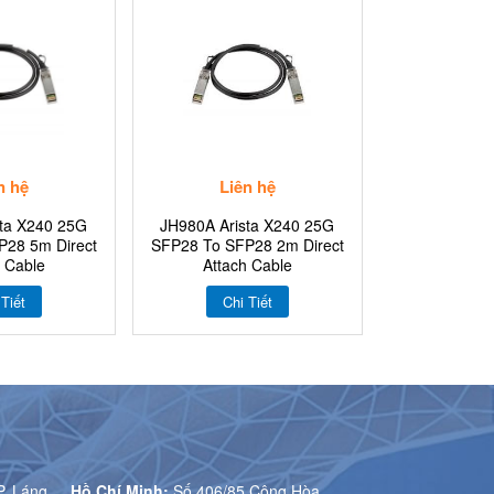
n hệ
Liên hệ
sta X240 25G
JH980A Arista X240 25G
P28 5m Direct
SFP28 To SFP28 2m Direct
h Cable
Attach Cable
 Tiết
Chi Tiết
P. Láng
Hồ Chí Minh:
Số 406/85 Cộng Hòa,