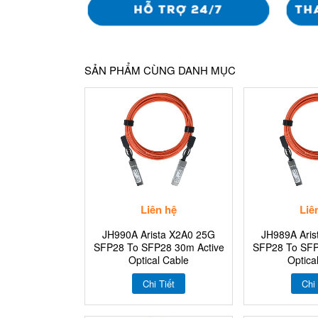
SẢN PHẨM CÙNG DANH MỤC
Liên hệ
Liê
JH990A Arista X2A0 25G
JH989A Aris
SFP28 To SFP28 30m Active
SFP28 To SFP
Optical Cable
Optica
Chi Tiết
Chi 