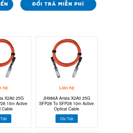
n hệ
Liên hệ
sta X2A0 25G
JH986A Arista X2A0 25G
28 15m Active
SFP28 To SFP28 10m Active
l Cable
Optical Cable
 Tiết
Chi Tiết