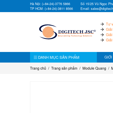
Hà Nội: (+84-24)-3776 5866
Số 15/25 Vũ Ngọc Pha
TP HCM: (+84-24)-3811 8566
Email: sales@digitec
Tư v
Giải
Giải
Giải
DANH MỤC SẢN PHẨM
GIỚI
Trang chủ
Trang sản phẩm
Module Quang