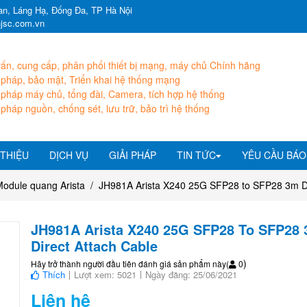
n, Láng Hạ, Đống Đa, TP Hà Nội
hjsc.com.vn
ấn, cung cấp, phân phối thiết bị mạng, máy chủ Chính hãng
 pháp, bảo mật, Triển khai hệ thống mạng
 pháp máy chủ, tổng đài, Camera, tích hợp hệ thống
 pháp nguồn, chống sét, lưu trữ, bảo trì hệ thống
 THIỆU
DỊCH VỤ
GIẢI PHÁP
TIN TỨC
YÊU CẦU BÁO
Module quang Arista
JH981A Arista X240 25G SFP28 to SFP28 3m Di
JH981A Arista X240 25G SFP28 To SFP28
Direct Attach Cable
)
Hãy trở thành người đầu tiên đánh giá sản phẩm này
(
0
Thích
Lượt xem: 5021
Ngày đăng: 25/06/2021
Liên hệ