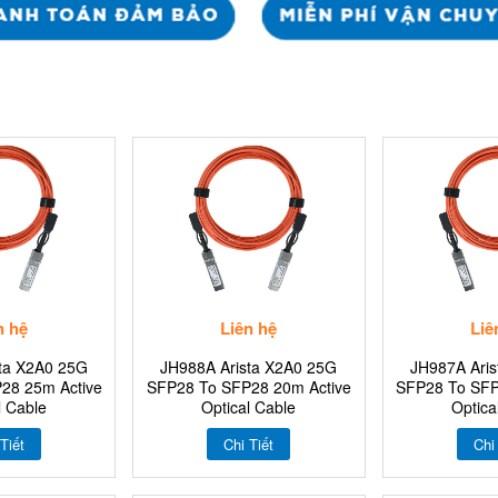
n hệ
Liên hệ
Liê
ta X2A0 25G
JH988A Arista X2A0 25G
JH987A Ari
28 25m Active
SFP28 To SFP28 20m Active
SFP28 To SFP
l Cable
Optical Cable
Optica
Tiết
Chi Tiết
Chi