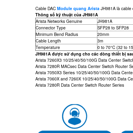
Cable DAC
Module quang Arista
JH981A là cable 
Thông số kỹ thuật của JH981A​
Arista Networks Genuine
JH981A
Connector Type
SFP28 to SFP28
Minimum Bend Radius
20mm
Cable Length
3m
Temperature
0 to 70°C (32 to 1
JH981A​ được sử dụng cho các dòng thiết bị sau
Arista 7260X3 10/25/40/50/100G Data Center Switc
Arista 7280R MACsec Data Center Switch Router Se
Arista 7050X3 Series 10/25/40/50/100G Data Cente
Arista 7060X and 7260X 10/25/40/50/100G Data Cen
Arista 7280R Data Center Switch Router Series