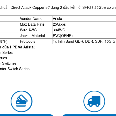
chuẩn Direct Attack Copper sử dụng 2 đầu kết nối SFP28 25GbE có ch
Vendor Name
Arista
Max Data Rate
25Gbps
Wire AWG
30AWG
Jacket Material
PVC(OFNR)
58°F)
Protocols
1x InfiniBand QDR, DDR, SDR, 10G Gig
 của HPE và Arista:
h Series
ries
r Switches
ter Switch Series