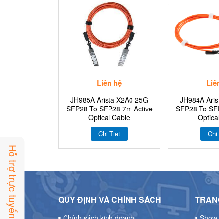
Liên hệ
Liê
JH985A Arista X2A0 25G
JH984A Aris
SFP28 To SFP28 7m Active
SFP28 To SFP
Optical Cable
Optica
Chi Tiết
Chi 
Hỗ trợ trực tuyến
QUY ĐỊNH VÀ CHÍNH SÁCH
TRANG
Chính sách kinh doanh
Show 