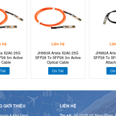
n hệ
Liên hệ
Liê
ta X2A0 25G
JH983A Arista X2A0 25G
JH982A Ari
28 5m Active
SFP28 To SFP28 3m Active
SFP28 To SF
l Cable
Optical Cable
Attac
Tiết
Chi Tiết
Chi
 GIỚI THIỆU
LIÊN HỆ
room & kho hàng
Trụ sở:
Số 15/25 Vũ Ngọc Phan, 