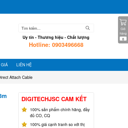
Giỏ
hàng
Uy tín - Thương hiệu - Chất lượng
0
Hotline: 0903496668
 GIÁ
LIÊN HỆ
rect Attach Cable
 3m
DIGITECHJSC CAM KẾT
100% sản phẩm chính hãng, đầy
đủ CO, CQ
100% giá cạnh tranh so với thị