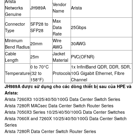
Arista
Vendor
Networks
JH989A
Arista
Name
Genuine
Max
Connector
SFP28 to
Data
25Gbps
Type
SFP28
Rate
Minimum
Wire
20mm
30AWG
Bend Radius
AWG
Cable
Jacket
25m
PVC(OFNR)
Length
Material
0 to 70°C
1x InfiniBand QDR, DDR, SDR,
Temperature
(32 to
Protocols
10G Gigabit Ethernet, Fibre
158°F)
Channel
JH989A​ được sử dụng cho các dòng thiết bị sau của HPE và
Arista:
Arista 7260X3 10/25/40/50/100G Data Center Switch Series
Arista 7280R MACsec Data Center Switch Router Series
Arista 7050X3 Series 10/25/40/50/100G Data Center Switches
Arista 7060X and 7260X 10/25/40/50/100G Data Center Switch
Series
Arista 7280R Data Center Switch Router Series