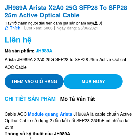
JH989A Arista X2A0 25G SFP28 To SFP28
25m Active Optical Cable
)
Hãy trở thành người đầu tiên đánh giá sản phẩm này
(
0
Thích
Lượt xem: 5066
Ngày đăng: 25/06/2021
Liên hệ
JH989A
Mã sản phẩm:
Arista JH989A X2A0 25G SFP28 to SFP28 25m Active Optical
AOC Cable
THÊM VÀO GIỎ HÀNG
MUA NGAY
CHI TIẾT SẢN PHẨM
Mô Tả Vắn Tắt
Cable AOC
Module quang Arista
JH989A là cable chuẩn Active
Optical Cable sử dụng 2 đầu kết nối SFP28 25GbE có chiều dài
25m.
Thông số kỹ thuật của JH989A​