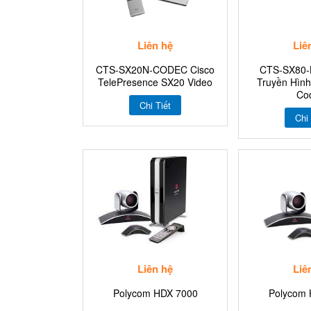
Liên hệ
Liê
CTS-SX20N-CODEC Cisco
CTS-SX80-K
TelePresence SX20 Video
Truyền Hình
Co
Chi Tiết
Chi 
Liên hệ
Liê
Polycom HDX 7000
Polycom 