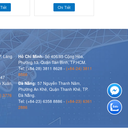
 Tiết
Chi Tiết
P. Láng
Hồ Chí Minh:
Số 406/85 Cộng Hòa,
Phường 13, Quận Tân Bình, TP.HCM.
Tel: (+84-28) 3811 8628 -
(+84-24) 3811
8566
 47
 Xuân,
Đà Nẵng:
57 Nguyễn Thanh Năm,
Phường An Khê, Quận Thanh Khê, TP.
) 3776
Đà Nẵng.
Tel: (+84-23) 6358 8886 -
(+84-23) 6361
2886