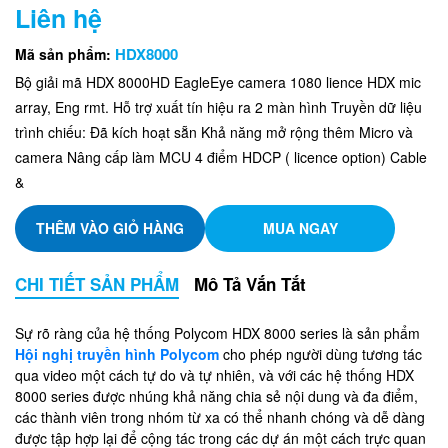
Liên hệ
HDX8000
Mã sản phẩm:
Bộ giải mã HDX 8000HD EagleEye camera 1080 lience HDX mic
array, Eng rmt. Hỗ trợ xuất tín hiệu ra 2 màn hình Truyền dữ liệu
trình chiếu: Đã kích hoạt sẵn Khả năng mở rộng thêm Micro và
camera Nâng cấp làm MCU 4 điểm HDCP ( licence option) Cable
&
THÊM VÀO GIỎ HÀNG
MUA NGAY
CHI TIẾT SẢN PHẨM
Mô Tả Vắn Tắt
Sự rõ ràng của hệ thống Polycom HDX 8000 series là sản phẩm
Hội nghị truyền hình Polycom
cho phép người dùng tương tác
qua video một cách tự do và tự nhiên, và với các hệ thống HDX
8000 series được nhúng khả năng chia sẻ nội dung và đa điểm,
các thành viên trong nhóm từ xa có thể nhanh chóng và dễ dàng
được tập hợp lại để cộng tác trong các dự án một cách trực quan