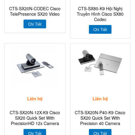
CTS-SX20N-CODEC Cisco
CTS-SX80-K9 Hội Nghị
TelePresence SX20 Video
Truyền Hình Cisco SX80
Codec
Chi Tiết
Chi Tiết
Liên hệ
Liên hệ
CTS-SX20N-12X-K9 Cisco
CTS-SX20N-P40-K9 Cisco
SX20 Quick Set With
SX20 Quick Set With
PrecisionHD 12x Camera
Precision 40 Camera
Chi Tiết
Chi Tiết