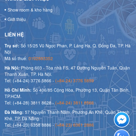
Show room & kho hàng
Giới thiệu
LIÊN HỆ
Trụ sở:
Số 15/25 Vũ Ngọc Phan, P. Láng Hạ, Q. Đống Đa, TP. Hà
Nội
Mã số thuế:
0102893352
Hà Nội:
Phòng 603 - Tòa nhà FS, 47 Đường Nguyễn Tuân, Quận
Thanh Xuân, TP. Hà Nội.
Tel: (+84-24) 3776 5866 -
(+84-24) 3776 5859
Hồ Chí Minh:
Số 406/85 Cộng Hòa, Phường 13, Quận Tân Bình,
TP.HCM.
Tel: (+84-28) 3811 8628 -
(+84-24) 3811 8566
Đà Nẵng:
57 Nguyễn Thanh Năm, Phường An Khê, Quận Thanh
Khê, TP. Đà Nẵng.
Tel: (+84-23) 6358 8886 -
(+84-23) 6361 2886