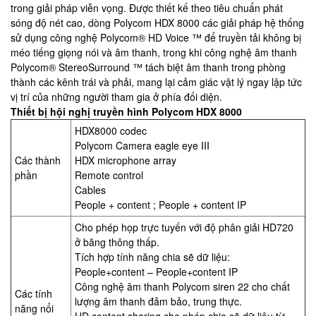
trong giải pháp viễn vọng. Được thiết kế theo tiêu chuẩn phát
sóng độ nét cao, dòng Polycom HDX 8000 các giải pháp hệ thống
sử dụng công nghệ Polycom® HD Voice ™ để truyền tải không bị
méo tiếng giọng nói và âm thanh, trong khi công nghệ âm thanh
Polycom® StereoSurround ™ tách biệt âm thanh trong phòng
thành các kênh trái và phải, mang lại cảm giác vật lý ngay lập tức
vị trí của những người tham gia ở phía đối diện.
Thiết bị hội nghị truyền hình Polycom HDX 8000
HDX8000 codec
Polycom Camera eagle eye III
Các thành
HDX microphone array
phần
Remote control
Cables
People + content ; People + content IP
Cho phép họp trực tuyến với độ phân giải HD720
ở băng thông thấp.
Tích hợp tính năng chia sẽ dữ liệu:
People+content – People+content IP
Công nghệ âm thanh Polycom siren 22 cho chất
Các tính
lượng âm thanh đảm bảo, trung thực.
năng nổi